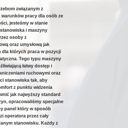
rzebom związanym z
h warunków pracy dla osób ze
ci, jesteśmy w stanie
 stanowiska i maszyny
rzez osoby z
ową oraz umysłową jak
 dla których praca w pozycji
matyczna. Tego typu maszyny
liwiającą łatwy dostęp i
aniczeniami ruchowymi oraz
i stanowiska tak, aby
omfort z punktu widzenia
wnić jak najwyższy standard
yn, opracowaliśmy specjalne
ny panel który w sposób
zi operatora przez cały
 danym stanowisku. Każdy z