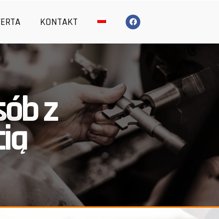
FERTA
KONTAKT
sób z
ią