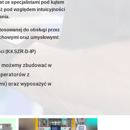
st ze specjalistami pod kątem
eż pod względem intuicyjności
ania.
osowanej do obsługi przez
uchowymi oraz umysłowymi:
ści (KKSZR-D-IP)
n możemy zbudować w
 operatorów z
mi) oraz wyposażyć w