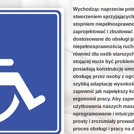
Wychodząc naprzeciw pot
stworzeniem sprzyjającyc
stopniem niepełnosprawnoś
zaprojektować i zbudować
dostosowane do obsługi p
niepełnosprawnością ruch
również dla osób starszych
stojącej może być proble
posiadają konstrukcję umoż
obsługę przez osoby z ogr
szybką adaptację wysokośc
zapewnić jak największy k
ergonomii pracy. Aby zape
użytkowania naszych masz
oprogramowanie i intuicyj
prosty i zrozumiały prowad
proces obsługi i pracy na